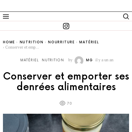
You are here:
HOME
NUTRITION
NOURRITURE
MATÉRIEL
Conserver et emporter ses denrées alimentaires
by
il y a un an
MATÉRIEL
NUTRITION
MG
Conserver et emporter ses
denrées alimentaires
70