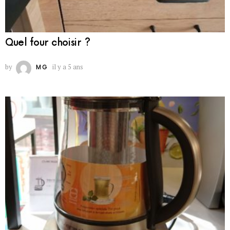
Quel four choisir ?
by
il y a 5 ans
MG