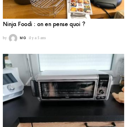
Ninja Foodi : on en pense quoi ?
by
il y a 5 ans
MG