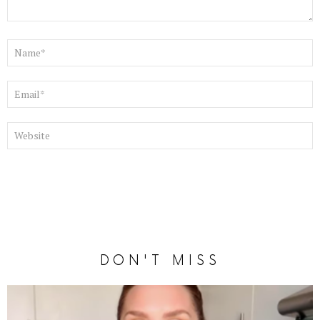
NOM
*
E-
MAIL
*
SITE
WEB
DON'T MISS