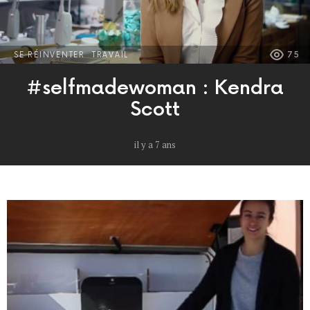
SE RÉINVENTER
TRAVAIL
75
#selfmadewoman : Kendra
Scott
il y a 7 ans
MORE
POSTS