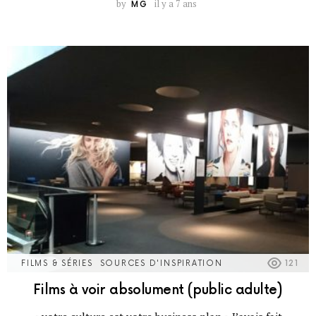
by
il y a 7 ans
MG
FILMS & SÉRIES
SOURCES D'INSPIRATION
121
Films à voir absolument (public adulte)