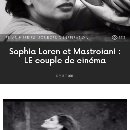
FILMS & SÉRIES
SOURCES D'INSPIRATION
173
Sophia Loren et Mastroiani :
LE couple de cinéma
il y a 7 ans
MORE
POSTS