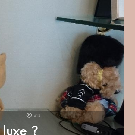
615
luxe ?